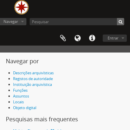
Navegar
Entrar
Navegar por
Descrições arquivísticas
Registos de autoridade
Instituição arquivística
Funções
Assuntos
Locais
Objeto digital
Pesquisas mais frequentes