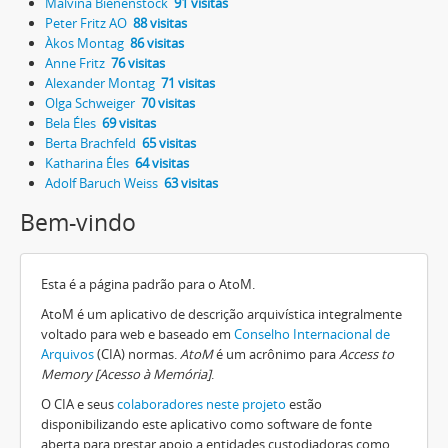
Malvina Bienenstock
91 visitas
Peter Fritz AO
88 visitas
Àkos Montag
86 visitas
Anne Fritz
76 visitas
Alexander Montag
71 visitas
Olga Schweiger
70 visitas
Bela Éles
69 visitas
Berta Brachfeld
65 visitas
Katharina Éles
64 visitas
Adolf Baruch Weiss
63 visitas
Bem-vindo
Esta é a página padrão para o AtoM.
AtoM é um aplicativo de descrição arquivística integralmente
voltado para web e baseado em
Conselho Internacional de
Arquivos
(CIA) normas.
AtoM
é um acrônimo para
Access to
Memory [Acesso à Memória]
.
O CIA e seus
colaboradores neste projeto
estão
disponibilizando este aplicativo como software de fonte
aberta para prestar apoio a entidades custodiadoras como